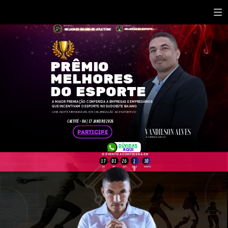
PRÊMIO
PRÊMIO
MELHORES DO ANO DE ATLETISMO
MELHORES DO ESPORTE
PRÊMIO
MELHORES
DO ESPORTE
A MAIOR PREMIAÇÃO CONFERIDA A EMPRESAS E EMPRESÁRIOS
QUE INCENTIVAM O ESPORTE NO SUDOESTE BAIANO
UMA NOITE MEMORÁVEL EM CELEBRAÇÃO AO ESPORTIVO
CAETITÉ - BA | 17 JANEIRO 2026
VANDILSON ALVES
PARTICIPE
EMPRESÁRIO
DÚVIDAS
AQUI
O EVENTO acontecerá em
:
17
01
26
30
1
-
-
DIA
MÊS
ANO
HORAS
MINUTOS
9